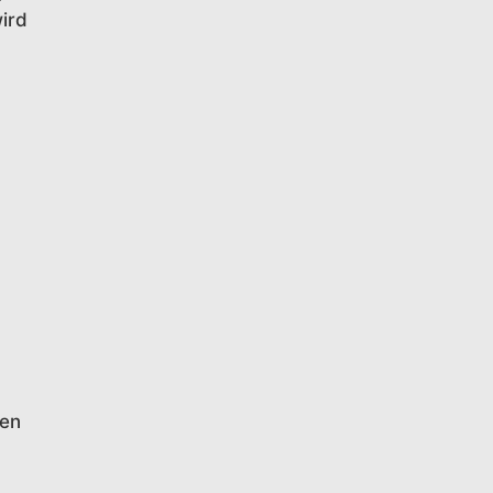
ird
ben