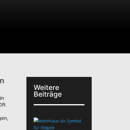
en
Weitere
Beiträge
in
Oft
gen,