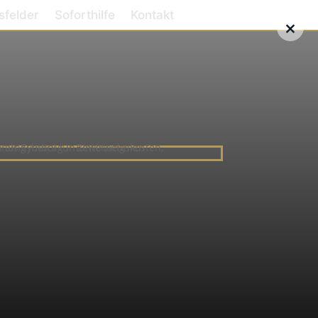
sfelder
Soforthilfe
Kontakt
×