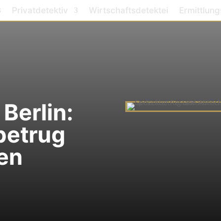
Privatdetektiv
Wirtschaftsdetektei
Ermittlung
Berlin:
betrug
sen