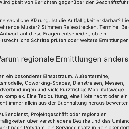
ürdigkeit von Berichten gegenüber der Geschäftsfüh
 sachliche Klärung. Ist die Auffälligkeit erklärbar? Li
rkehrende Muster? Stimmen Reisestrecken, Termine, Be
 Antwort auf diese Fragen entscheidet, ob ein
tsrechtliche Schritte prüfen oder weitere Ermittlungen
Warum regionale Ermittlungen anders
ungen ein besonderer Einsatzraum. Außentermine,
itsmodelle, Coworking-Spaces, Dienstreisen, Messen,
verbindungen und viele kurzfristige Mobilitätswege
komplex. Eine Taxiquittung, eine Hotelnacht oder ein
icht immer allein aus der Buchhaltung heraus bewerten
Außendienst, Projektgeschäft oder regionalen
älligkeiten über verschiedene Bezirke und das Umlan
e Fahrt nach Potsdam, ein Serviceeinsatz in Reinickendor