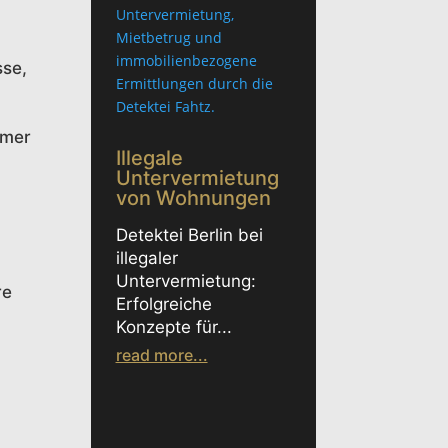
sse,
mmer
Illegale
Untervermietung
von Wohnungen
n
Detektei Berlin bei
illegaler
Untervermietung:
re
Erfolgreiche
Konzepte für...
read more...