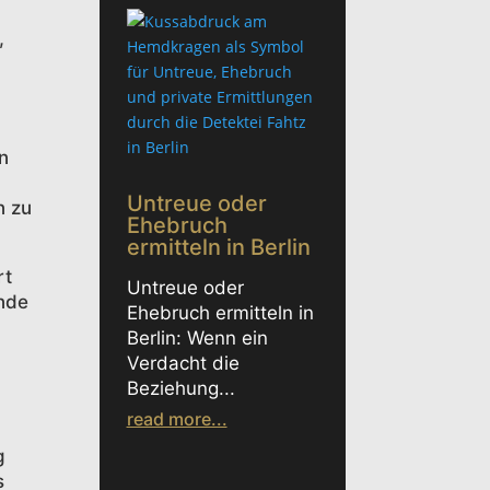
,
n
Untreue oder
n zu
Ehebruch
ermitteln in Berlin
rt
Untreue oder
ende
Ehebruch ermitteln in
Berlin: Wenn ein
Verdacht die
Beziehung...
read more...
g
s