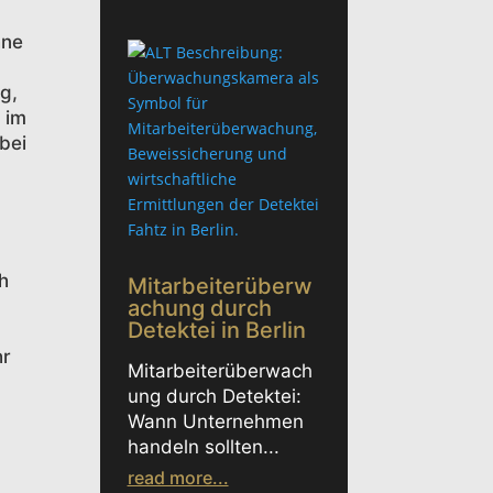
hne
g,
 im
bei
h
Mitarbeiterüberw
achung durch
Detektei in Berlin
hr
Mitarbeiterüberwach
ung durch Detektei:
Wann Unternehmen
handeln sollten...
read more...